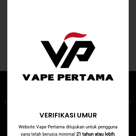
Proses pembayaran
TENTANG KAMI
Selamat datang di Vape Pertama, penyedia produk rokok
elektrik berkualitas tinggi & terpercaya. Didirikan pada Agustus
2023, Vape Pertama berkomitmen untuk menghadirkan solusi
VERIFIKASI UMUR
vaping dengan kualitas premium, termasuk POD vape, liquid,
dan lainnya.
Website Vape Pertama ditujukan untuk pengguna
yang telah berusia minimal
21 tahun atau lebih
.