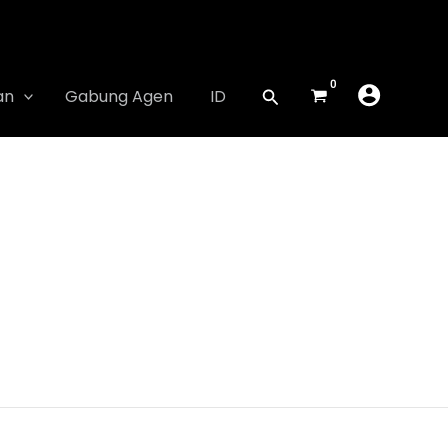
an
Gabung Agen
ID