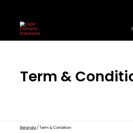
Skip
to
content
Term & Conditi
Beranda
/
Term & Condition