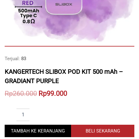
Terjual:
83
KANGERTECH SLIBOX POD KIT 500 mAh –
GRADIANT PURPLE
Original
Current
Rp
260.000
Rp
99.000
price
price
KANGERTECH
was:
is:
SLIBOX
Rp260.000.
Rp99.000.
POD
KIT
TAMBAH KE KERANJANG
BELI SEKARANG
500