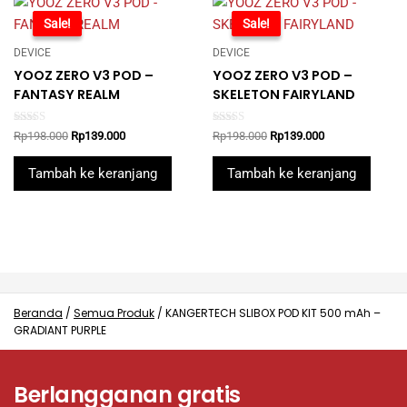
-30%
Sale!
-30%
Sale!
DEVICE
DEVICE
YOOZ ZERO V3 POD –
YOOZ ZERO V3 POD –
FANTASY REALM
SKELETON FAIRYLAND
Rated
Rated
Original
Current
Original
Current
Rp
198.000
Rp
139.000
Rp
198.000
Rp
139.000
5.00
5.00
price
price
price
price
out of 5
out of 5
was:
is:
was:
is:
Tambah ke keranjang
Tambah ke keranjang
Rp198.000.
Rp139.000.
Rp198.000.
Rp139.000.
Beranda
/
Semua Produk
/
KANGERTECH SLIBOX POD KIT 500 mAh –
GRADIANT PURPLE
Berlangganan gratis