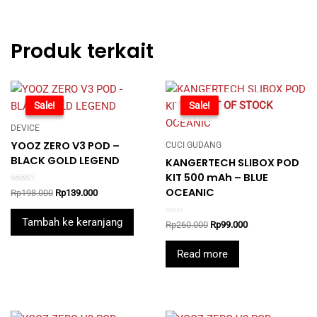
Produk terkait
OUT OF STOCK
-30%
Sale!
-62%
Sale!
DEVICE
YOOZ ZERO V3 POD –
CUCI GUDANG
BLACK GOLD LEGEND
KANGERTECH SLIBOX POD
KIT 500 mAh – BLUE
OCEANIC
Rated
Original
Current
Rp
198.000
Rp
139.000
5.00
price
price
out of 5
was:
is:
Tambah ke keranjang
Rated
Original
Current
Rp
260.000
Rp
99.000
Rp198.000.
Rp139.000.
0
price
price
out
was:
is:
of
Read more
5
Rp260.000.
Rp99.000.