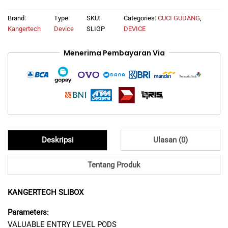
mAh
-
Brand:
Type:
SKU:
Categories:
CUCI GUDANG
,
GRADIANT
Kangertech
Device
SLIGP
DEVICE
PURPLE
quantity
Menerima Pembayaran Via
Deskripsi
Ulasan (0)
Tentang Produk
KANGERTECH SLIBOX
Parameters:
VALUABLE ENTRY LEVEL PODS