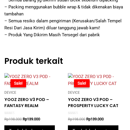
– Packing menggunakan bubble wrap & tidak dikenakan biaya
tambahan
– Semua resiko dalam pengiriman (Kerusakan/Salah Tempel
Resi Dari Jasa Kirim) diluar tanggung jawab kami!
– Produk Yang Dikirim Masih Tersegel dari pabrik
Produk terkait
-30%
Sale!
-30%
Sale!
DEVICE
DEVICE
YOOZ ZERO V3 POD –
YOOZ ZERO V3 POD –
FANTASY REALM
PROSPERITY LUCKY CAT
Rated
Rated
Original
Current
Original
Current
Rp
198.000
Rp
139.000
Rp
198.000
Rp
139.000
5.00
5.00
price
price
price
price
out of 5
out of 5
was:
is:
was:
is: