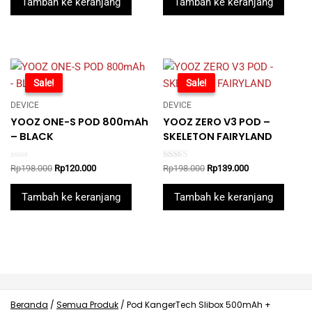
Tambah ke keranjang
Tambah ke keranjang
Rp198.000.
Rp139.000.
Rp198.000.
Rp139.000.
-39%
Sale!
-30%
Sale!
DEVICE
DEVICE
YOOZ ONE-S POD 800mAh
YOOZ ZERO V3 POD –
– BLACK
SKELETON FAIRYLAND
Rated
Rated
Original
Current
Original
Current
Rp
198.000
Rp
120.000
Rp
198.000
Rp
139.000
0
5.00
price
price
price
price
out
out of 5
was:
is:
was:
is:
of
Tambah ke keranjang
Tambah ke keranjang
5
Rp198.000.
Rp120.000.
Rp198.000.
Rp139.000.
Beranda
/
Semua Produk
/
Pod KangerTech Slibox 500mAh +