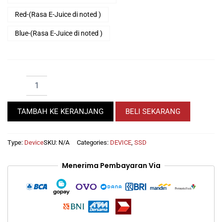
Red-(Rasa E-Juice di noted )
Blue-(Rasa E-Juice di noted )
Pod
KangerTech
Slibox
500mAh
TAMBAH KE KERANJANG
BELI SEKARANG
+
Bundling
E-
Type:
Device
SKU:
N/A
Categories:
DEVICE
,
SSD
Juice
Fruit
Menerima Pembayaran Via
30ml
quantity