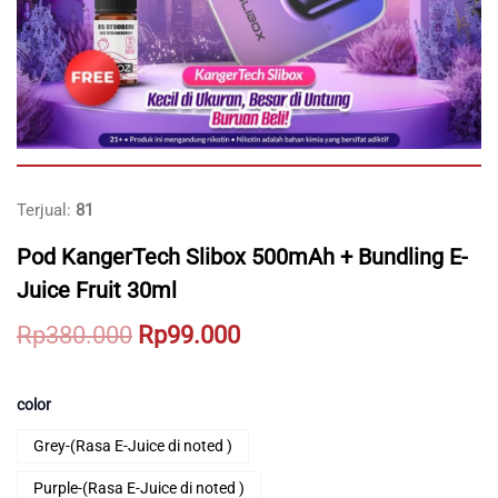
Terjual:
81
Pod KangerTech Slibox 500mAh + Bundling E-
Juice Fruit 30ml
Original
Current
Rp
380.000
Rp
99.000
price
price
was:
is:
color
Rp380.000.
Rp99.000.
Grey-(Rasa E-Juice di noted )
Purple-(Rasa E-Juice di noted )