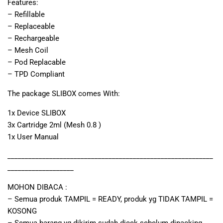
Features:
– Refillable
– Replaceable
– Rechargeable
– Mesh Coil
– Pod Replacable
– TPD Compliant
The package SLIBOX comes With:
1x Device SLIBOX
3x Cartridge 2ml (Mesh 0.8 )
1x User Manual
___________________________________________________________
___________________
MOHON DIBACA :
– Semua produk TAMPIL = READY, produk yg TIDAK TAMPIL =
KOSONG
– Semua barang yg dikirim sudah dicek sebelum dipacking