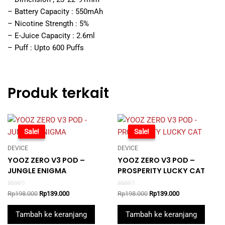
– Battery Capacity : 550mAh
– Nicotine Strength : 5%
– E-Juice Capacity : 2.6ml
– Puff : Upto 600 Puffs
Produk terkait
-30%
Sale!
-30%
Sale!
DEVICE
DEVICE
YOOZ ZERO V3 POD –
YOOZ ZERO V3 POD –
JUNGLE ENIGMA
PROSPERITY LUCKY CAT
Rated
Rated
Original
Current
Original
Current
Rp
198.000
Rp
139.000
Rp
198.000
Rp
139.000
5.00
5.00
price
price
price
price
out of 5
out of 5
was:
is:
was:
is:
Tambah ke keranjang
Tambah ke keranjang
Rp198.000.
Rp139.000.
Rp198.000.
Rp139.000.