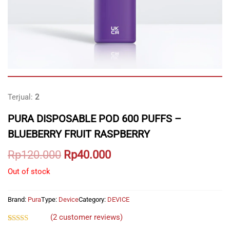
Terjual:
2
PURA DISPOSABLE POD 600 PUFFS –
BLUEBERRY FRUIT RASPBERRY
Original
Current
Rp
120.000
Rp
40.000
price
price
Out of stock
was:
is:
Brand:
Pura
Type:
Device
Category:
DEVICE
Rp120.000.
Rp40.000.
(
2
customer reviews)
Rated
2
5.00