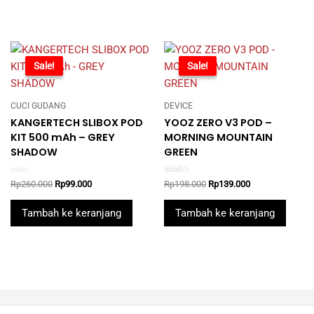
-62%
Sale!
-30%
Sale!
CUCI GUDANG
DEVICE
KANGERTECH SLIBOX POD
YOOZ ZERO V3 POD –
KIT 500 mAh – GREY
MORNING MOUNTAIN
SHADOW
GREEN
Rated
Rated
Original
Current
Original
Current
Rp
260.000
Rp
99.000
Rp
198.000
Rp
139.000
0
5.00
price
price
price
price
out
out of 5
was:
is:
was:
is:
of
Tambah ke keranjang
Tambah ke keranjang
5
Rp260.000.
Rp99.000.
Rp198.000.
Rp139.000.