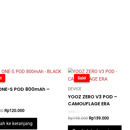
%
!
-30%
Sale!
ONE-S POD 800mAh –
DEVICE
YOOZ ZERO V3 POD –
CAMOUFLAGE ERA
Original
Current
00
Rp
120.000
price
price
Original
Current
Rated
Rp
198.000
Rp
139.000
was:
is:
5.00
price
price
h ke keranjang
out of 5
Rp198.000.
Rp120.000.
was:
is: