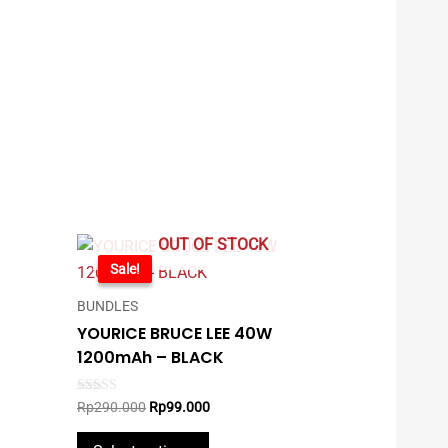
OUT OF STOCK
-66%
Sale!
BUNDLES
YOURICE BRUCE LEE 40W
1200mAh – BLACK
Original
Current
Rated
Rp
290.000
Rp
99.000
5.00
price
price
out of 5
This
was:
is: