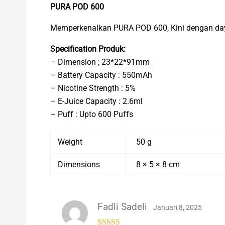
PURA POD 600
Memperkenalkan PURA POD 600, Kini dengan daya 
Specification Produk:
– Dimension ; 23*22*91mm
– Battery Capacity : 550mAh
– Nicotine Strength : 5%
– E-Juice Capacity : 2.6ml
– Puff : Upto 600 Puffs
Weight
50 g
Dimensions
8 × 5 × 8 cm
Fadli Sadeli
Januari 8, 2025