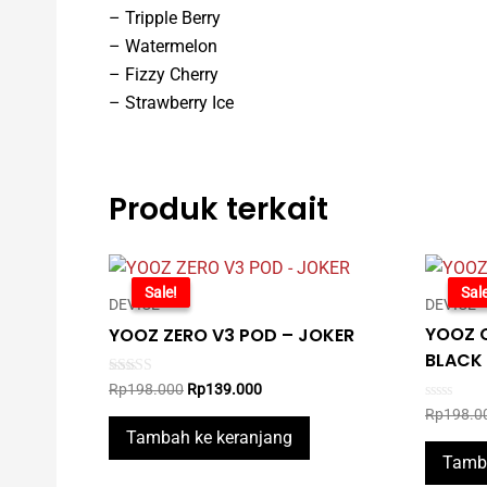
– Tripple Berry
– Watermelon
– Fizzy Cherry
– Strawberry Ice
Produk terkait
-30%
Sale!
-39
Sale
DEVICE
DEVICE
YOOZ 
YOOZ ZERO V3 POD – JOKER
BLACK
Original
Current
Rated
Rp
198.000
Rp
139.000
5.00
price
price
Rated
Rp
198.0
out of 5
was:
is:
0
Tambah ke keranjang
out
Rp198.000.
Rp139.000.
of
Tamba
5