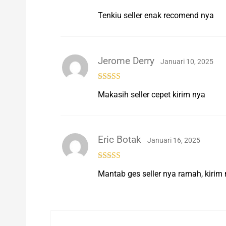
Rated
5
out
Tenkiu seller enak recomend nya
of 5
Jerome Derry
Januari 10, 2025
Rated
5
out
Makasih seller cepet kirim nya
of 5
Eric Botak
Januari 16, 2025
Rated
5
out
Mantab ges seller nya ramah, kirim
of 5