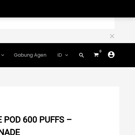
Gabung Agen
ID
 POD 600 PUFFS –
NADE