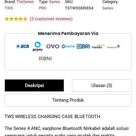
Case
Brand:
TheSeries
Type:
Series
SKU:
Category:
Bluetooth
TWS
PRO
TSTWSSERIES4
Series
quantity
(
3
customer reviews)
Rated
3
5.00
out of 5
Menerima Pembayaran Via
based on
customer
ratings
Deskripsi
Ulasan (3)
Tentang Produk
TWS WIRELESS CHARGING CASE BLUETOOTH
The Series 4 ANC, earphone Bluetooth Nirkabel adalah solusi
sempurna untuk pecinta audio yang mudah dan praktis.