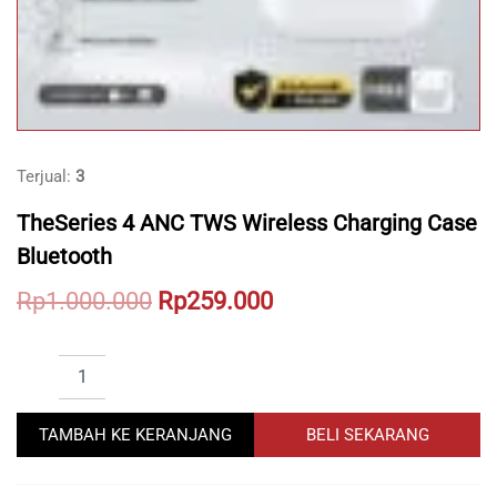
Terjual:
3
TheSeries 4 ANC TWS Wireless Charging Case
Bluetooth
Original
Current
Rp
1.000.000
Rp
259.000
price
price
TheSeries
was:
is:
4
Rp1.000.000.
Rp259.000.
ANC
TWS
TAMBAH KE KERANJANG
BELI SEKARANG
Wireless
Charging