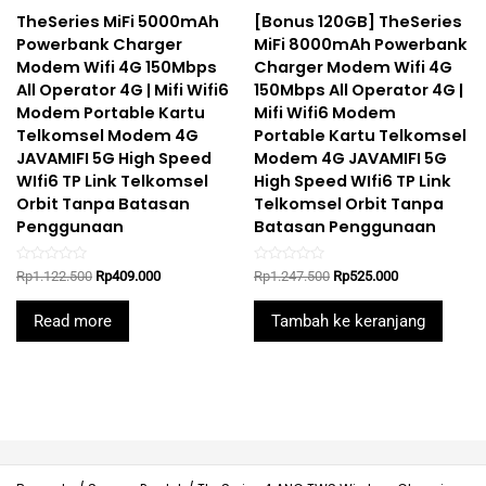
TheSeries MiFi 5000mAh
[Bonus 120GB] TheSeries
Powerbank Charger
MiFi 8000mAh Powerbank
Modem Wifi 4G 150Mbps
Charger Modem Wifi 4G
All Operator 4G | Mifi Wifi6
150Mbps All Operator 4G |
Modem Portable Kartu
Mifi Wifi6 Modem
Telkomsel Modem 4G
Portable Kartu Telkomsel
JAVAMIFI 5G High Speed
Modem 4G JAVAMIFI 5G
WIfi6 TP Link Telkomsel
High Speed WIfi6 TP Link
Orbit Tanpa Batasan
Telkomsel Orbit Tanpa
Penggunaan
Batasan Penggunaan
Rated
Rated
Original
Current
Original
Current
Rp
1.122.500
Rp
409.000
Rp
1.247.500
Rp
525.000
0
0
price
price
price
price
out
out
was:
is:
was:
is:
of
of
Read more
Tambah ke keranjang
5
5
Rp1.122.500.
Rp409.000.
Rp1.247.500.
Rp525.000.