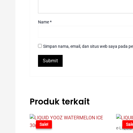
Name
*
Simpan nama, email, dan situs web saya pada pe
Produk terkait
-71%
Sale!
-71
Sale
e-LIQUID