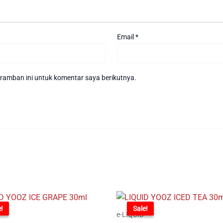
Email
*
ramban ini untuk komentar saya berikutnya.
%
!
-71%
Sale!
e-LIQUID