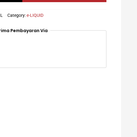
p35.000.
L
Category:
e-LIQUID
rima Pembayaran Via