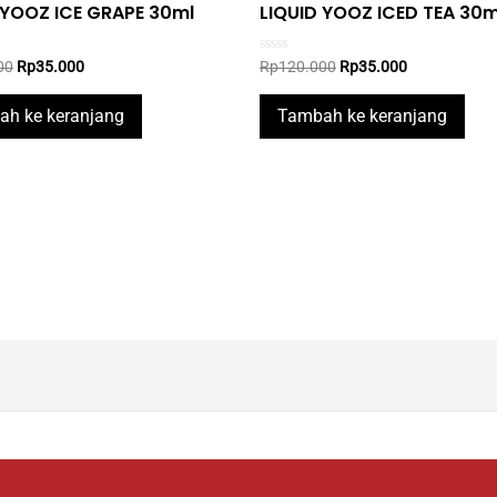
 YOOZ ICE GRAPE 30ml
LIQUID YOOZ ICED TEA 30m
Original
Current
Original
Current
Rated
00
Rp
35.000
Rp
120.000
Rp
35.000
0
price
price
price
price
out
was:
is:
was:
is:
of
h ke keranjang
Tambah ke keranjang
5
Rp120.000.
Rp35.000.
Rp120.000.
Rp35.000.