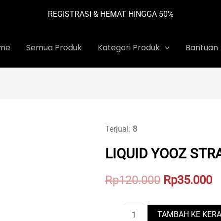
REGISTRASI & HEMAT HINGGA 50%
me
Semua Produk
Kategori Produk
Bantuan
Terjual:
8
LIQUID YOOZ STR
Original
C
Rp
120.000
Rp
35.000
price
p
LIQUID
was:
is
TAMBAH KE KER
YOOZ