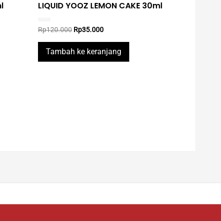
l
LIQUID YOOZ LEMON CAKE 30ml
Original
Current
Rated
Rp
120.000
Rp
35.000
0
price
price
out
was:
is:
of
Tambah ke keranjang
5
Rp120.000.
Rp35.000.