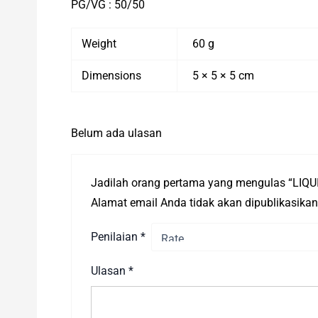
PG/VG : 50/50
Weight
60 g
Dimensions
5 × 5 × 5 cm
Belum ada ulasan
Jadilah orang pertama yang mengulas “LI
Alamat email Anda tidak akan dipublikasikan
Penilaian
*
Ulasan
*