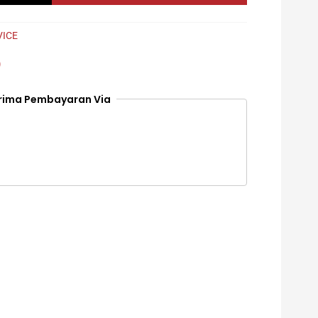
Rp139.000.
VICE
)
rima Pembayaran Via