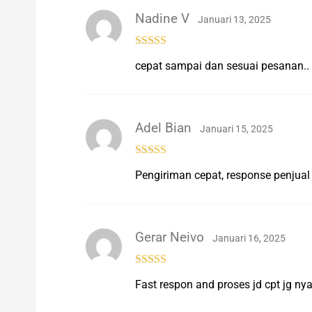
Nadine V
Januari 13, 2025
Rated
5
out
cepat sampai dan sesuai pesanan..
of 5
Adel Bian
Januari 15, 2025
Rated
5
out
Pengiriman cepat, response penjual 
of 5
Gerar Neivo
Januari 16, 2025
Rated
5
out
Fast respon and proses jd cpt jg ny
of 5