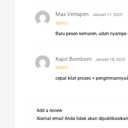
Max Vertapen
Januari 17, 2025
Rated
5
out
Baru pesen kemaren, udah nyampe si
of 5
Kajol Bombom
Januari 18, 2025
Rated
5
out
cepat kilat proses + pengirimannya
of 5
Add a review
Alamat email Anda tidak akan dipublikasikan