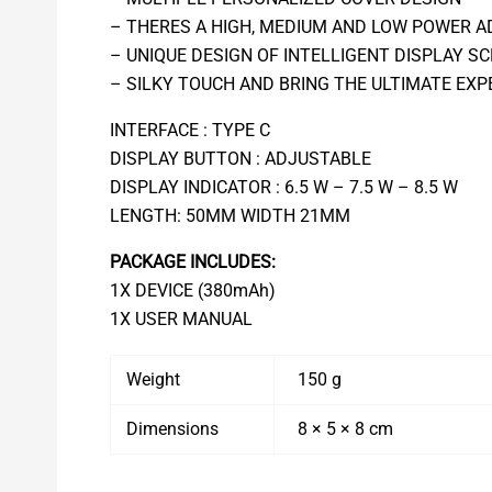
– THERES A HIGH, MEDIUM AND LOW POWER 
– UNIQUE DESIGN OF INTELLIGENT DISPLAY S
– SILKY TOUCH AND BRING THE ULTIMATE EXP
INTERFACE : TYPE C
DISPLAY BUTTON : ADJUSTABLE
DISPLAY INDICATOR : 6.5 W – 7.5 W – 8.5 W
LENGTH: 50MM WIDTH 21MM
PACKAGE INCLUDES:
1X DEVICE (380mAh)
1X USER MANUAL
Weight
150 g
Dimensions
8 × 5 × 8 cm