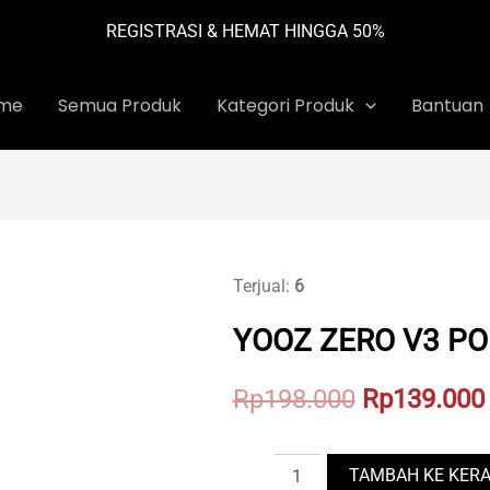
REGISTRASI & HEMAT HINGGA 50%
me
Semua Produk
Kategori Produk
Bantuan
Terjual:
6
YOOZ ZERO V3 PO
Original
Rp
198.000
Rp
139.000
price
YOOZ
was:
TAMBAH KE KER
ZERO