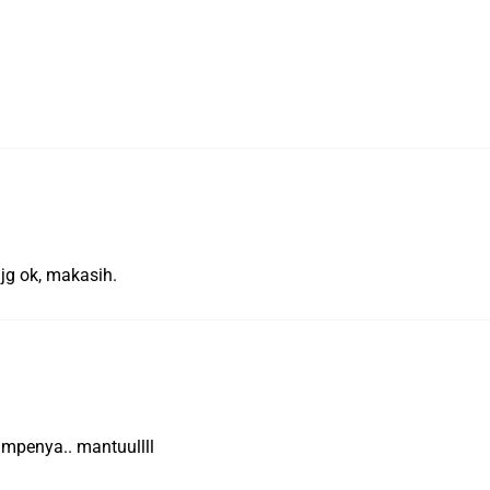
jg ok, makasih.
ampenya.. mantuullll