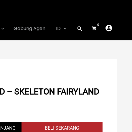
Gabung Agen
ID
D – SKELETON FAIRYLAND
Current
price
is:
ANJANG
BELI SEKARANG