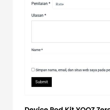
Penilaian
*
Ulasan
*
Name
*
Simpan nama, email, dan situs web saya pada pe
Device Pod Kit YOOZ Zer