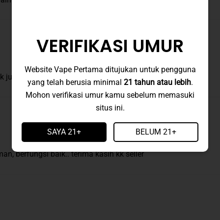
VERIFIKASI UMUR
Website Vape Pertama ditujukan untuk pengguna
k juga 🙏🏻
yang telah berusia minimal
21 tahun atau lebih
.
Mohon verifikasi umur kamu sebelum memasuki
situs ini.
SAYA 21+
BELUM 21+
n, berfungsi baik.. terima kasih kk seller