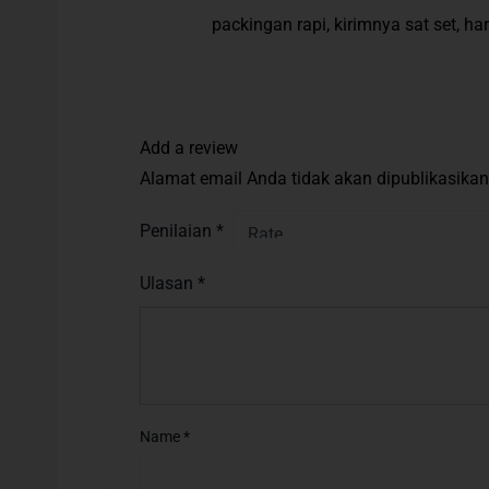
Rated
5
out
packingan rapi, kirimnya sat set, 
of 5
Add a review
Alamat email Anda tidak akan dipublikasikan
Penilaian
*
Ulasan
*
Name
*