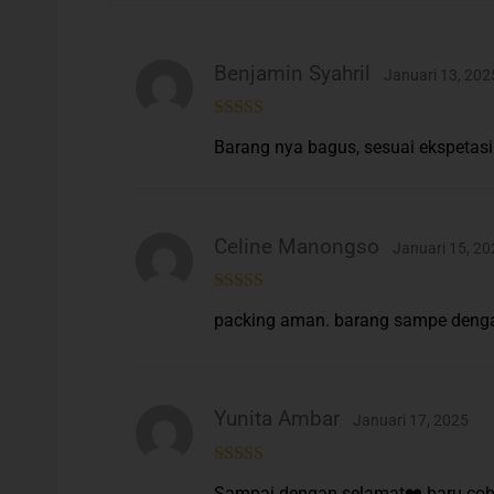
Benjamin Syahril
Januari 13, 202
Rated
5
out
Barang nya bagus, sesuai ekspetasi
of 5
Celine Manongso
Januari 15, 20
Rated
5
out
packing aman. barang sampe denga
of 5
Yunita Ambar
Januari 17, 2025
Rated
5
out
Sampai dengan selamat❤️ baru cob