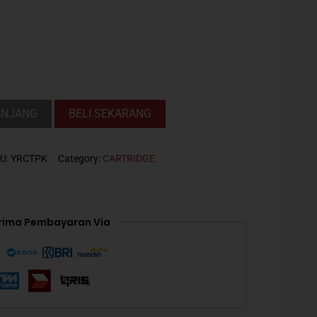
:
p85.000.
ANJANG
BELI SEKARANG
U:
YRCTPK
Category:
CARTRIDGE
)
rima Pembayaran Via