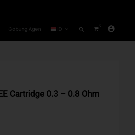
Gabung Agen
ID
 Cartridge 0.3 – 0.8 Ohm
urrent
rice