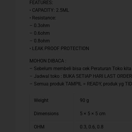
FEATURES:
•⁠ ⁠CAPACITY: 2.5ML
•⁠ Resistance:
– 0.3ohm
– 0.6ohm
– 0.8ohm
•⁠ ⁠LEAK PROOF PROTECTION
MOHON DIBACA :
– Sebelum membeli bisa cek Peraturan Toko ki
– Jadwal toko : BUKA SETIAP HARI LAST ORDER
– Semua produk TAMPIL = READY, produk yg T
Weight
90 g
Dimensions
5 × 5 × 5 cm
OHM
0.3, 0.6, 0.8