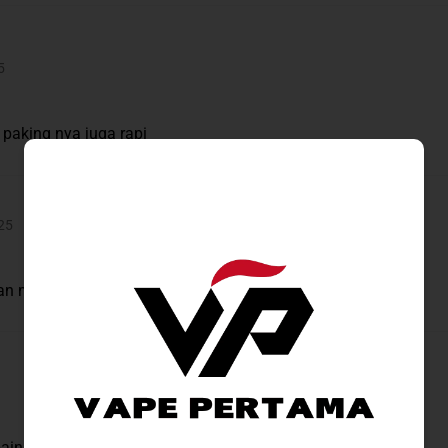
5
 paking nya juga rapi
25
n mulus. kelengkapan item produknya lengkap. ada semua.
ain CT Yourice semoga aweettt 🥰