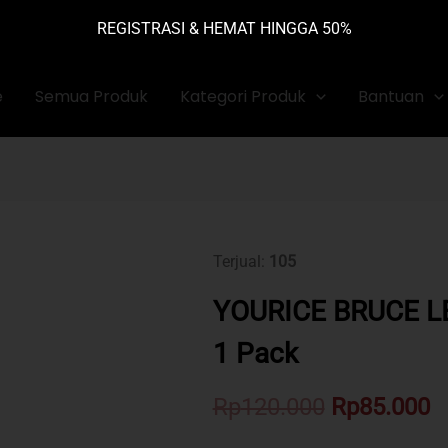
REGISTRASI & HEMAT HINGGA 50%
e
Semua Produk
Kategori Produk
Bantuan
Terjual:
105
YOURICE BRUCE LEE
1 Pack
Original
C
Rp
120.000
Rp
85.000
price
p