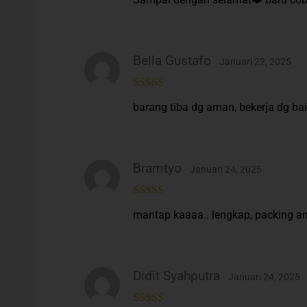
of 5
Bella Gustafo
Januari 22, 2025
Rated
5
out
barang tiba dg aman, bekerja dg bai
of 5
Bramtyo
Januari 24, 2025
Rated
5
out
mantap kaaaa.. lengkap, packing ama
of 5
Didit Syahputra
Januari 24, 2025