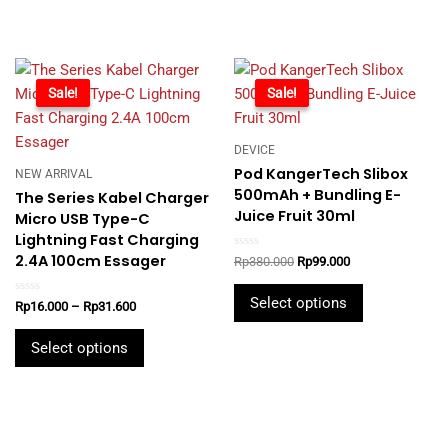
-46%
Sale!
-74%
Sale!
DEVICE
Pod KangerTech Slibox
NEW ARRIVAL
500mAh + Bundling E-
The Series Kabel Charger
Juice Fruit 30ml
Micro USB Type-C
Lightning Fast Charging
2.4A 100cm Essager
Rated
Original
Current
Rp
380.000
Rp
99.000
0
price
price
out
This
was:
is:
of
Select options
Rated
Price
Rp
16.000
–
Rp
31.600
5
product
Rp380.000.
Rp99.000.
0
range:
out
This
has
Rp16.000
of
Select options
5
product
through
multiple
Rp31.600
has
variants.
multiple
The
variants.
options