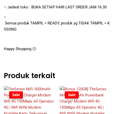
– Jadwal toko : BUKA SETIAP HARI LAST ORDER JAM 16.30
–
Semua produk TAMPIL = READY, produk yg TIDAK TAMPIL = K
OSONG
Happy Shopping 🙂
Produk terkait
-64%
Sale!
-58%
Sale!