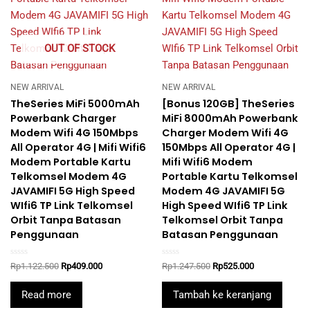
OUT OF STOCK
NEW ARRIVAL
NEW ARRIVAL
TheSeries MiFi 5000mAh
[Bonus 120GB] TheSeries
Powerbank Charger
MiFi 8000mAh Powerbank
Modem Wifi 4G 150Mbps
Charger Modem Wifi 4G
All Operator 4G | Mifi Wifi6
150Mbps All Operator 4G |
Modem Portable Kartu
Mifi Wifi6 Modem
Telkomsel Modem 4G
Portable Kartu Telkomsel
JAVAMIFI 5G High Speed
Modem 4G JAVAMIFI 5G
WIfi6 TP Link Telkomsel
High Speed WIfi6 TP Link
Orbit Tanpa Batasan
Telkomsel Orbit Tanpa
Penggunaan
Batasan Penggunaan
Rated
Rated
Original
Current
Original
Current
Rp
1.122.500
Rp
409.000
Rp
1.247.500
Rp
525.000
0
0
price
price
price
price
out
out
was:
is:
was:
is:
of
of
Read more
Tambah ke keranjang
5
5
Rp1.122.500.
Rp409.000.
Rp1.247.500.
Rp525.000.