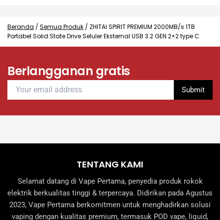
The
may
options
be
may
Beranda
/
Semua Produk
/
ZHITAI SPIRIT PREMIUM 2000MB/s 1TB
chosen
Portabel Solid State Drive Seluler Eksternal USB 3.2 GEN 2×2 type C
be
on
chosen
the
on
product
Berlangganan gratis
the
page
product
page
TENTANG KAMI
Selamat datang di Vape Pertama, penyedia produk rokok
elektrik berkualitas tinggi & terpercaya. Didirikan pada Agustus
2023, Vape Pertama berkomitmen untuk menghadirkan solusi
vaping dengan kualitas premium, termasuk POD vape, liquid,