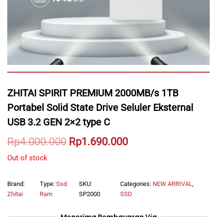
ZHITAI SPIRIT PREMIUM 2000MB/s 1TB
Portabel Solid State Drive Seluler Eksternal
USB 3.2 GEN 2×2 type C
Original
Current
Rp
4.000.000
Rp
1.690.000
price
price
Out of stock
was:
is:
Brand:
Type:
Ssd
SKU:
Categories:
NEW ARRIVAL
,
Rp4.000.000.
Rp1.690.000.
Zhitai
Ram
SP2000
SSD
Menerima Pembayaran Via